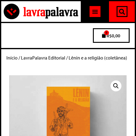
0
R$
0,00
Início
/
LavraPalavra Editorial
/ Lênin e a religião (coletânea)