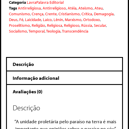
Categoria
LavraPalavra Editorial
Tags
Antirreligiosa
,
Antirreligioso
,
Atéia
,
Ateísmo
,
Ateu
,
Comunismo
,
Crença
,
Crente
,
Cristianismo
,
Crítica
,
Demagogia
,
Deus
,
Fé
,
Laicidade
,
Laico
,
Lênin
,
Marxismo
,
Ortodoxo
,
Proselitismo
,
Religião
,
Religiosa
,
Religioso
,
Rússia
,
Secular
,
Socialismo
,
Temporal
,
Teologia
,
Transcendência
Descrição
Informação adicional
Avaliações (0)
Descrição
“A unidade proletária pelo paraíso na terra é mais
importante que opiniões sobre o paraíso no céu”.