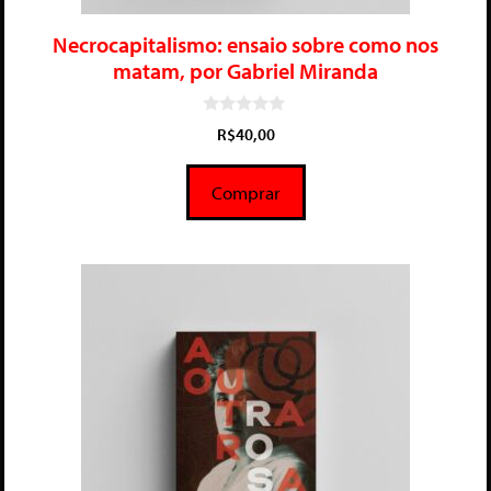
Necrocapitalismo: ensaio sobre como nos
matam, por Gabriel Miranda
0
R$
40,00
d
e
5
Comprar