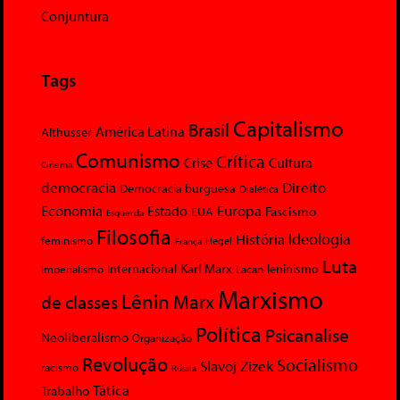
Conjuntura
Tags
Capitalismo
Brasil
América Latina
Althusser
Comunismo
Crítica
Crise
Cultura
Cinema
democracia
Direito
Democracia burguesa
Dialética
Economia
Europa
Estado
Fascismo
EUA
Esquerda
Filosofia
Ideologia
História
feminismo
Hegel
França
Luta
Karl Marx
Internacional
Lacan
leninismo
Imperialismo
Marxismo
Lênin
Marx
de classes
Política
Psicanalise
Neoliberalismo
Organização
Revolução
Socialismo
Slavoj Zizek
racismo
Rússia
Tática
Trabalho