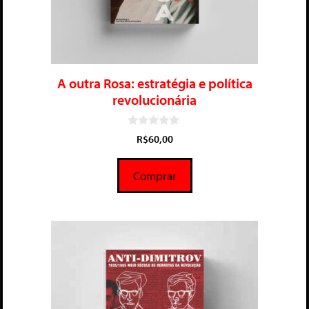
A outra Rosa: estratégia e política
revolucionária
0
R$
60,00
d
e
5
Comprar