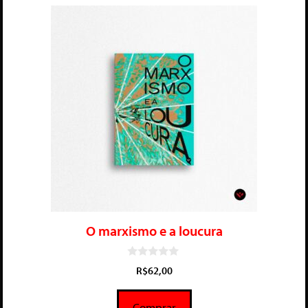
O marxismo e a loucura
0
R$
62,00
d
e
5
Comprar