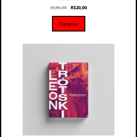
0
R$
46,00
R$
20,00
d
e
5
Comprar