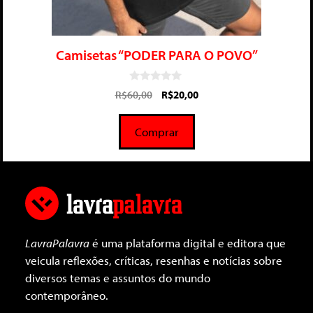
Camisetas “PODER PARA O POVO”
0
R$
60,00
R$
20,00
d
e
5
Comprar
LavraPalavra
é uma plataforma digital e editora que
veicula reflexões, críticas, resenhas e notícias sobre
diversos temas e assuntos do mundo
contemporâneo.