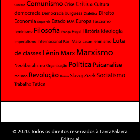
Comunismo
Crítica
Crise
Cultura
Cinema
democracia
Direito
Democracia burguesa
Dialética
Economia
Europa
Estado
Fascismo
EUA
Esquerda
Filosofia
Ideologia
História
feminismo
Hegel
França
Luta
Karl Marx
Internacional
Lacan
leninismo
Imperialismo
Marxismo
Lênin
Marx
de classes
Política
Psicanalise
Neoliberalismo
Organização
Revolução
Socialismo
Slavoj Zizek
racismo
Rússia
Tática
Trabalho
© 2020. Todos os direitos reservados à LavraPalavra
Editorial