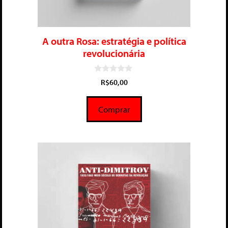
A outra Rosa: estratégia e política
revolucionária
0
R$
60,00
d
e
5
Comprar