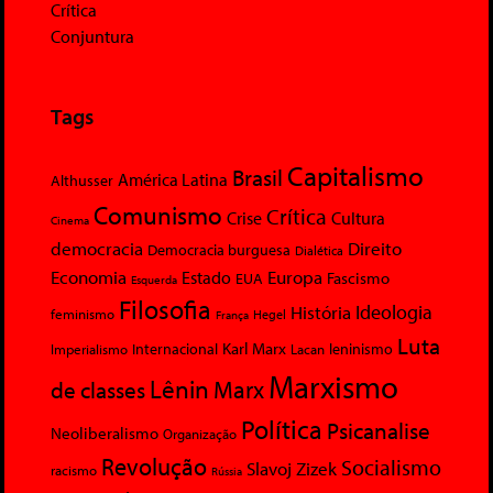
Crítica
Conjuntura
Tags
Capitalismo
Brasil
América Latina
Althusser
Comunismo
Crítica
Crise
Cultura
Cinema
democracia
Direito
Democracia burguesa
Dialética
Economia
Europa
Estado
Fascismo
EUA
Esquerda
Filosofia
Ideologia
História
feminismo
Hegel
França
Luta
Karl Marx
Internacional
Lacan
leninismo
Imperialismo
Marxismo
Lênin
Marx
de classes
Política
Psicanalise
Neoliberalismo
Organização
Revolução
Socialismo
Slavoj Zizek
racismo
Rússia