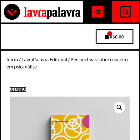
0
R$
0,00
Início
/
LavraPalavra Editorial
/ Perspectivas sobre o sujeito
em psicanálise
OFERTA!