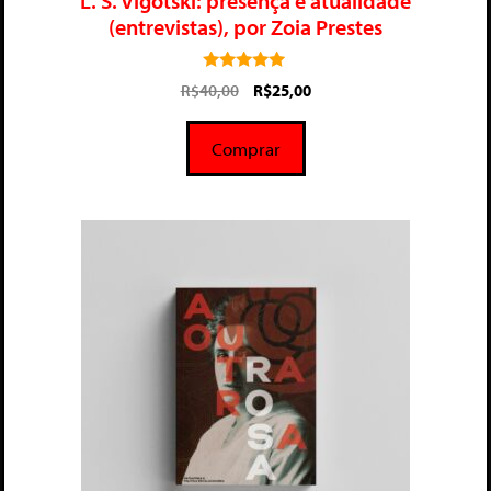
L. S. Vigotski: presença e atualidade
(entrevistas), por Zoia Prestes
5.00
R$
40,00
R$
25,00
de 5
Comprar