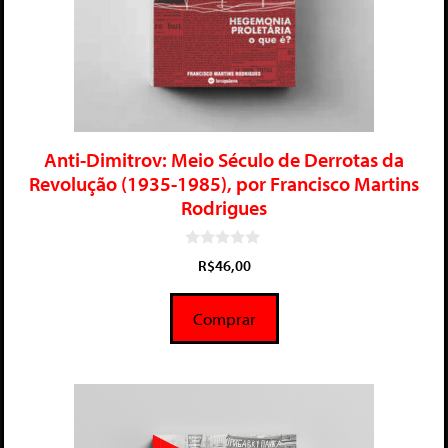
Anti-Dimitrov: Meio Século de Derrotas da
Revolução (1935-1985), por Francisco Martins
Rodrigues
0
R$
46,00
d
e
5
Comprar