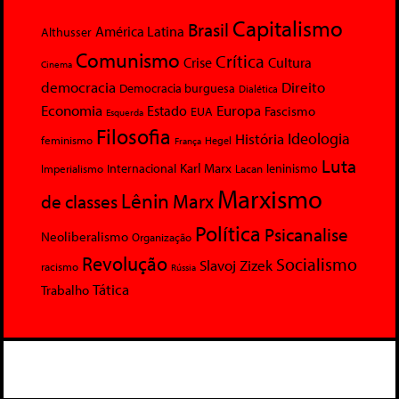
Capitalismo
Brasil
América Latina
Althusser
Comunismo
Crítica
Crise
Cultura
Cinema
democracia
Direito
Democracia burguesa
Dialética
Economia
Europa
Estado
Fascismo
EUA
Esquerda
Filosofia
Ideologia
História
feminismo
Hegel
França
Luta
Karl Marx
Internacional
Lacan
leninismo
Imperialismo
Marxismo
Lênin
Marx
de classes
Política
Psicanalise
Neoliberalismo
Organização
Revolução
Socialismo
Slavoj Zizek
racismo
Rússia
Tática
Trabalho