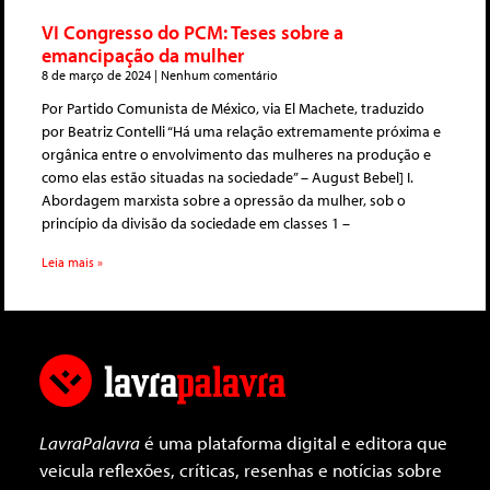
VI Congresso do PCM: Teses sobre a
emancipação da mulher
8 de março de 2024
Nenhum comentário
Por Partido Comunista de México, via El Machete, traduzido
por Beatriz Contelli “Há uma relação extremamente próxima​ ​e
orgânica entre o envolvimento das mulheres​ ​na produção e
como elas estão​ ​situadas na sociedade” – August Bebel] I.
Abordagem marxista sobre a opressão da mulher, sob o
princípio da divisão da sociedade em classes 1 –
Leia mais »
LavraPalavra
é uma plataforma digital e editora que
veicula reflexões, críticas, resenhas e notícias sobre