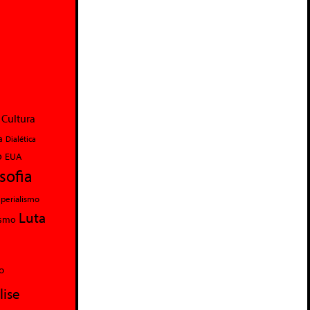
Cultura
a
Dialética
o
EUA
osofia
perialismo
Luta
ismo
o
lise