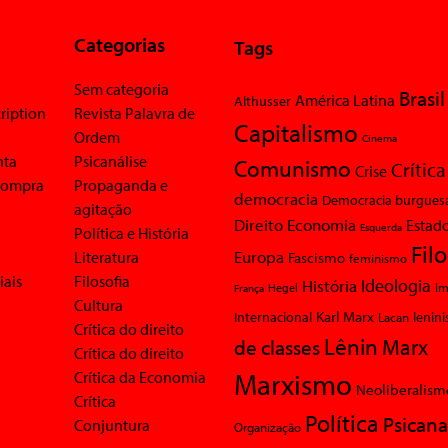
Categorias
Tags
Sem categoria
Brasil
América Latina
Althusser
ription
Revista Palavra de
Capitalismo
Ordem
Cinema
nta
Psicanálise
Comunismo
Crítica
Crise
 compra
Propaganda e
democracia
Democracia burgues
agitação
Economia
Direito
Estad
Esquerda
Política e História
Fil
Europa
Literatura
Fascismo
feminismo
iais
Filosofia
Ideologia
História
Im
Hegel
França
Cultura
Karl Marx
Internacional
Lacan
lenin
Crítica do direito
Lênin
Marx
de classes
Crítica do direito
Marxismo
Crítica da Economia
Neoliberalism
Crítica
Política
Psicana
Conjuntura
Organização