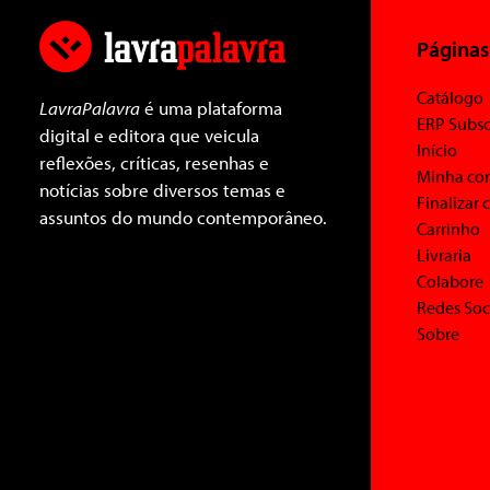
Páginas
Catálogo
LavraPalavra
é uma plataforma
ERP Subsc
digital e editora que veicula
Início
reflexões, críticas, resenhas e
Minha co
notícias sobre diversos temas e
Finalizar
assuntos do mundo contemporâneo.
Carrinho
Livraria
Colabore
Redes Soc
Sobre