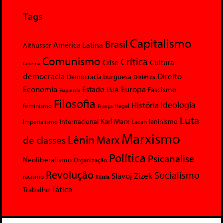
Tags
Capitalismo
Brasil
América Latina
Althusser
Comunismo
Crítica
Crise
Cultura
Cinema
democracia
Direito
Democracia burguesa
Dialética
Economia
Europa
Estado
Fascismo
EUA
Esquerda
Filosofia
Ideologia
História
feminismo
Hegel
França
Luta
Karl Marx
Internacional
Lacan
leninismo
Imperialismo
Marxismo
Lênin
Marx
de classes
Política
Psicanalise
Neoliberalismo
Organização
Revolução
Socialismo
Slavoj Zizek
racismo
Rússia
Tática
Trabalho