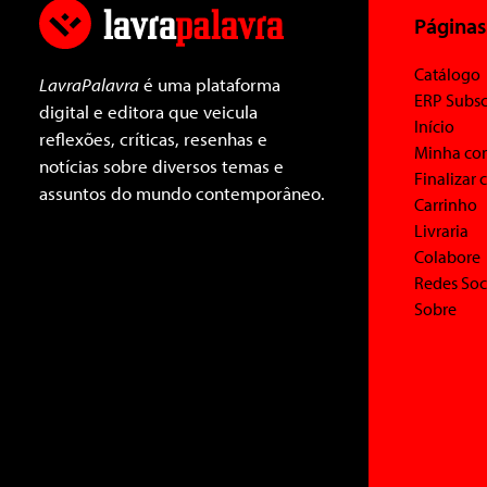
Páginas
Catálogo
LavraPalavra
é uma plataforma
ERP Subsc
digital e editora que veicula
Início
reflexões, críticas, resenhas e
Minha co
notícias sobre diversos temas e
Finalizar
assuntos do mundo contemporâneo.
Carrinho
Livraria
Colabore
Redes Soc
Sobre