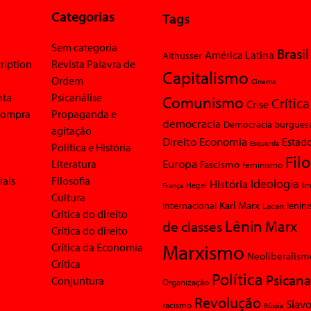
Categorias
Tags
Sem categoria
Brasil
América Latina
Althusser
ription
Revista Palavra de
Capitalismo
Ordem
Cinema
nta
Psicanálise
Comunismo
Crítica
Crise
 compra
Propaganda e
democracia
Democracia burgues
agitação
Economia
Direito
Estad
Esquerda
Política e História
Fil
Europa
Literatura
Fascismo
feminismo
iais
Filosofia
Ideologia
História
Im
Hegel
França
Cultura
Karl Marx
Internacional
Lacan
lenin
Crítica do direito
Lênin
Marx
de classes
Crítica do direito
Marxismo
Crítica da Economia
Neoliberalism
Crítica
Política
Psicana
Conjuntura
Organização
Revolução
Slavo
racismo
Rússia