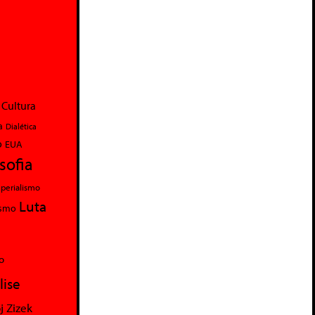
Cultura
a
Dialética
o
EUA
osofia
perialismo
Luta
ismo
o
lise
j Zizek