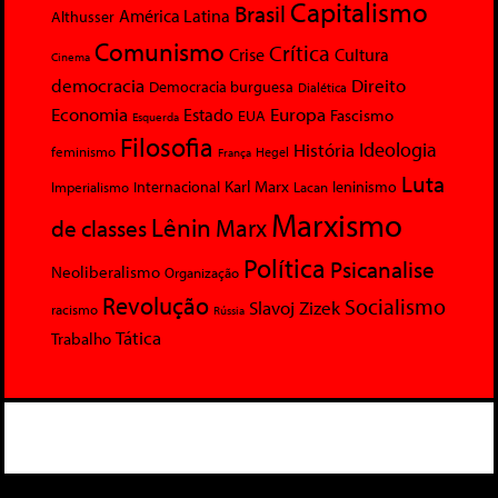
Capitalismo
Brasil
América Latina
Althusser
Comunismo
Crítica
Crise
Cultura
Cinema
democracia
Direito
Democracia burguesa
Dialética
Economia
Europa
Estado
Fascismo
EUA
Esquerda
Filosofia
Ideologia
História
feminismo
Hegel
França
Luta
Karl Marx
Internacional
Lacan
leninismo
Imperialismo
Marxismo
Lênin
Marx
de classes
Política
Psicanalise
Neoliberalismo
Organização
Revolução
Socialismo
Slavoj Zizek
racismo
Rússia
Tática
Trabalho