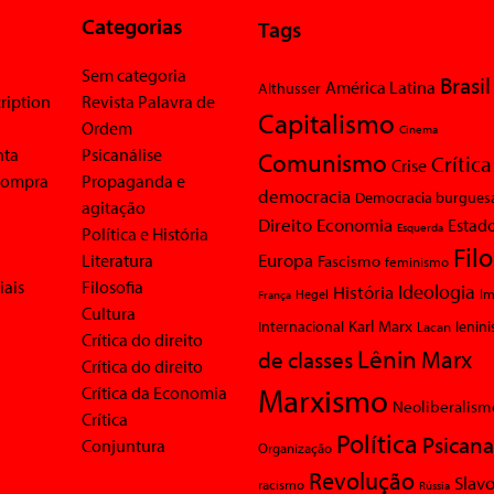
Categorias
Tags
Sem categoria
Brasil
América Latina
Althusser
ription
Revista Palavra de
Capitalismo
Ordem
Cinema
nta
Psicanálise
Comunismo
Crítica
Crise
 compra
Propaganda e
democracia
Democracia burgues
agitação
Economia
Direito
Estad
Esquerda
Política e História
Fil
Europa
Literatura
Fascismo
feminismo
iais
Filosofia
Ideologia
História
Im
Hegel
França
Cultura
Karl Marx
Internacional
Lacan
lenin
Crítica do direito
Lênin
Marx
de classes
Crítica do direito
Marxismo
Crítica da Economia
Neoliberalism
Crítica
Política
Psicana
Conjuntura
Organização
Revolução
Slavo
racismo
Rússia