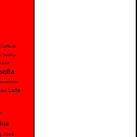
Cultura
a
Dialética
o
EUA
osofia
perialismo
Luta
ismo
o
lise
j Zizek