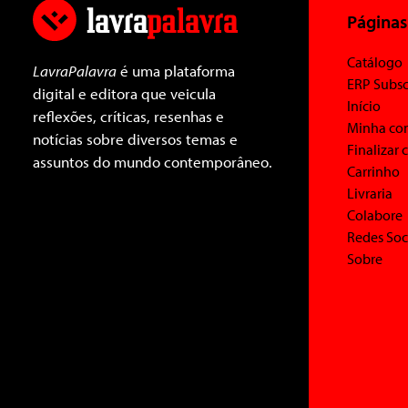
Páginas
Catálogo
LavraPalavra
é uma plataforma
ERP Subsc
digital e editora que veicula
Início
reflexões, críticas, resenhas e
Minha co
notícias sobre diversos temas e
Finalizar
assuntos do mundo contemporâneo.
Carrinho
Livraria
Colabore
Redes Soc
Sobre