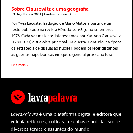
Sobre Clausewitz e uma geografia
13 de julho de 2021
Nenhum comentário
Por Yves Lacoste. Tradução de Mario Matos a partir de um
texto publicado na revista Hérodote, nº3, julho-setembro,
1976. Cada vez mais nos interessamos por Karl von Clausewitz
(1780-1831) e sua obra principal, Da guerra. Contudo, na época
da estratégia de dissuasão nuclear, podem parecer distantes
as guerras napoleônicas em que o general prussiano fora
Leia mais »
LavraPalavra
é uma plataforma digital e editora que
veicula reflexões, críticas, resenhas e notícias sobre
diversos temas e assuntos do mundo