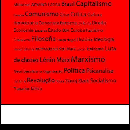
Capitalismo
Brasil
América Latina
Althusser
Comunismo
Crítica
Crise
Cultura
Cinema
democracia
Direito
Democracia burguesa
Dialética
Economia
Europa
Estado
Fascismo
EUA
Esquerda
Filosofia
Ideologia
História
feminismo
Hegel
França
Luta
Karl Marx
Internacional
Lacan
leninismo
Imperialismo
Marxismo
Lênin
Marx
de classes
Política
Psicanalise
Neoliberalismo
Organização
Revolução
Socialismo
Slavoj Zizek
racismo
Rússia
Tática
Trabalho