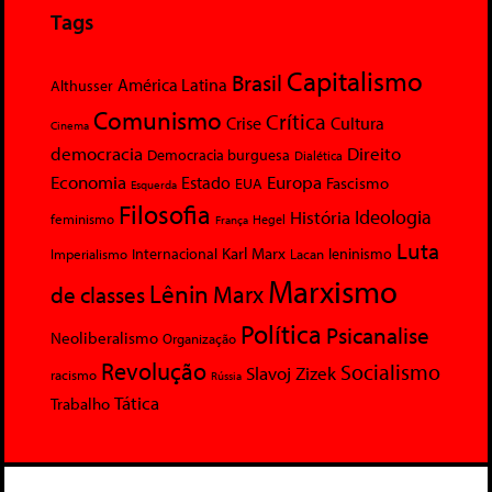
Tags
Capitalismo
Brasil
América Latina
Althusser
Comunismo
Crítica
Crise
Cultura
Cinema
democracia
Direito
Democracia burguesa
Dialética
Economia
Europa
Estado
Fascismo
EUA
Esquerda
Filosofia
Ideologia
História
feminismo
Hegel
França
Luta
Karl Marx
Internacional
Lacan
leninismo
Imperialismo
Marxismo
Lênin
Marx
de classes
Política
Psicanalise
Neoliberalismo
Organização
Revolução
Socialismo
Slavoj Zizek
racismo
Rússia
Tática
Trabalho