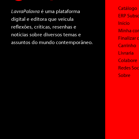
Catálogo
LavraPalavra
é uma plataforma
ERP Subsc
digital e editora que veicula
Início
reflexões, críticas, resenhas e
Minha co
notícias sobre diversos temas e
Finalizar
assuntos do mundo contemporâneo.
Carrinho
Livraria
Colabore
Redes Soc
Sobre