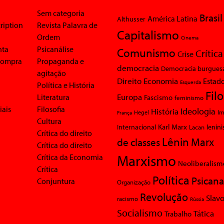
Sem categoria
Brasil
América Latina
Althusser
ription
Revista Palavra de
Capitalismo
Ordem
Cinema
nta
Psicanálise
Comunismo
Crítica
Crise
 compra
Propaganda e
democracia
Democracia burgues
agitação
Economia
Direito
Estad
Esquerda
Política e História
Fil
Europa
Literatura
Fascismo
feminismo
iais
Filosofia
Ideologia
História
Im
Hegel
França
Cultura
Karl Marx
Internacional
Lacan
lenin
Crítica do direito
Lênin
Marx
de classes
Crítica do direito
Marxismo
Crítica da Economia
Neoliberalism
Crítica
Política
Psicana
Conjuntura
Organização
Revolução
Slavo
racismo
Rússia
Socialismo
Tática
Trabalho