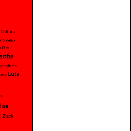
Cultura
a
Dialética
o
EUA
osofia
perialismo
Luta
ismo
o
lise
j Zizek