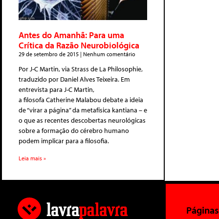
Antes do Amanhã: Para uma
Crítica da Razão Neurobiológica
29 de setembro de 2015
Nenhum comentário
Por J-C Martin, via Strass de La Philosophie,
traduzido por Daniel Alves Teixeira. Em
entrevista para J-C Martin,
a filosofa Catherine Malabou debate a ideia
de “virar a página” da metafísica kantiana – e
o que as recentes descobertas neurológicas
sobre a formação do cérebro humano
podem implicar para a filosofia.
Leia mais »
Páginas