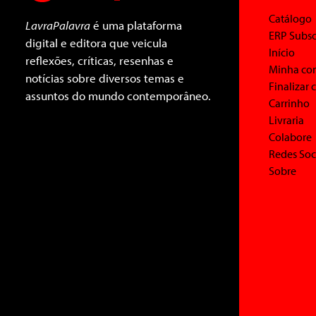
Catálogo
LavraPalavra
é uma plataforma
ERP Subsc
digital e editora que veicula
Início
reflexões, críticas, resenhas e
Minha co
notícias sobre diversos temas e
Finalizar
assuntos do mundo contemporâneo.
Carrinho
Livraria
Colabore
Redes Soc
Sobre