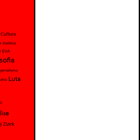
Cultura
a
Dialética
o
EUA
osofia
perialismo
Luta
ismo
o
lise
j Zizek