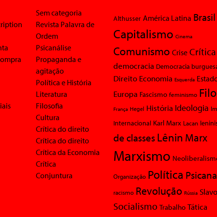
Sem categoria
Brasil
América Latina
Althusser
ription
Revista Palavra de
Capitalismo
Ordem
Cinema
nta
Psicanálise
Comunismo
Crítica
Crise
 compra
Propaganda e
democracia
Democracia burgues
agitação
Economia
Direito
Estad
Esquerda
Política e História
Fil
Europa
Literatura
Fascismo
feminismo
iais
Filosofia
Ideologia
História
Im
Hegel
França
Cultura
Karl Marx
Internacional
Lacan
lenin
Crítica do direito
Lênin
Marx
de classes
Crítica do direito
Marxismo
Crítica da Economia
Neoliberalism
Crítica
Política
Psicana
Conjuntura
Organização
Revolução
Slavo
racismo
Rússia
Socialismo
Tática
Trabalho