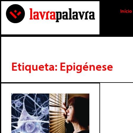
Início
Etiqueta: Epigénese