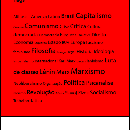
Capitalismo
Brasil
América Latina
Althusser
Comunismo
Crítica
Crise
Cultura
Cinema
democracia
Direito
Democracia burguesa
Dialética
Economia
Europa
Estado
Fascismo
EUA
Esquerda
Filosofia
Ideologia
História
feminismo
Hegel
França
Luta
Karl Marx
Internacional
Lacan
leninismo
Imperialismo
Marxismo
Lênin
Marx
de classes
Política
Psicanalise
Neoliberalismo
Organização
Revolução
Socialismo
Slavoj Zizek
racismo
Rússia
Tática
Trabalho