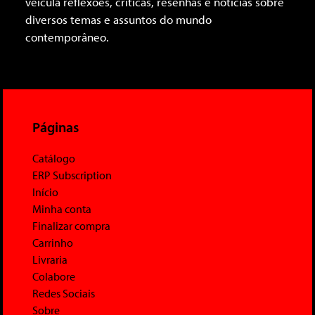
veicula reflexões, críticas, resenhas e notícias sobre
diversos temas e assuntos do mundo
contemporâneo.
Páginas
Catálogo
ERP Subscription
Início
Minha conta
Finalizar compra
Carrinho
Livraria
Colabore
Redes Sociais
Sobre