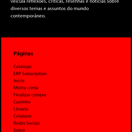
veicula reflexões, críticas, resenhas e notícias sobre
diversos temas e assuntos do mundo
contemporâneo.
Páginas
Catálogo
ERP Subscription
Início
Minha conta
Finalizar compra
Carrinho
Livraria
Colabore
Redes Sociais
Sobre