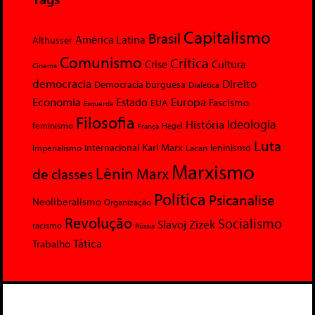
Capitalismo
Brasil
América Latina
Althusser
Comunismo
Crítica
Crise
Cultura
Cinema
democracia
Direito
Democracia burguesa
Dialética
Economia
Europa
Estado
Fascismo
EUA
Esquerda
Filosofia
Ideologia
História
feminismo
Hegel
França
Luta
Karl Marx
Internacional
Lacan
leninismo
Imperialismo
Marxismo
Lênin
Marx
de classes
Política
Psicanalise
Neoliberalismo
Organização
Revolução
Socialismo
Slavoj Zizek
racismo
Rússia
Tática
Trabalho