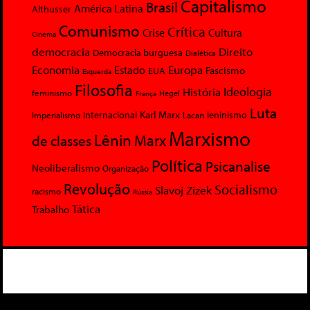
Capitalismo
Brasil
América Latina
Althusser
Comunismo
Crítica
Crise
Cultura
Cinema
democracia
Direito
Democracia burguesa
Dialética
Economia
Europa
Estado
Fascismo
EUA
Esquerda
Filosofia
Ideologia
História
feminismo
Hegel
França
Luta
Karl Marx
Internacional
Lacan
leninismo
Imperialismo
Marxismo
Lênin
Marx
de classes
Política
Psicanalise
Neoliberalismo
Organização
Revolução
Socialismo
Slavoj Zizek
racismo
Rússia
Tática
Trabalho