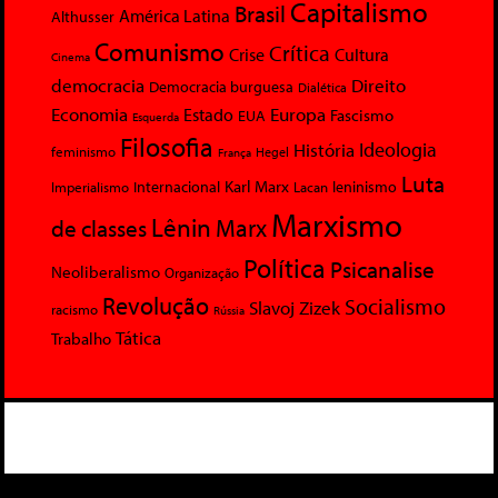
Capitalismo
Brasil
América Latina
Althusser
Comunismo
Crítica
Crise
Cultura
Cinema
democracia
Direito
Democracia burguesa
Dialética
Economia
Europa
Estado
Fascismo
EUA
Esquerda
Filosofia
Ideologia
História
feminismo
Hegel
França
Luta
Karl Marx
Internacional
Lacan
leninismo
Imperialismo
Marxismo
Lênin
Marx
de classes
Política
Psicanalise
Neoliberalismo
Organização
Revolução
Socialismo
Slavoj Zizek
racismo
Rússia
Tática
Trabalho