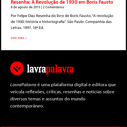
Resenha: A Revolução de 1930 em Boris Fausto
6 de agosto de 2015
2 Comentários
Por Felipe Dias Resenha do livro de Boris Fausto, “A revolução
de 1930: história e historiografia”. São Paulo: Companhia das
Letras, 1997, 16ª Ed.
Leia mais »
LavraPalavra
é uma plataforma digital e editora que
veicula reflexões, críticas, resenhas e notícias sobre
diversos temas e assuntos do mundo
contemporâneo.