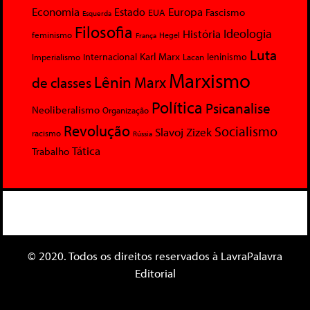
Economia
Europa
Estado
Fascismo
EUA
Esquerda
Filosofia
Ideologia
História
feminismo
Hegel
França
Luta
Karl Marx
Internacional
Lacan
leninismo
Imperialismo
Marxismo
Lênin
Marx
de classes
Política
Psicanalise
Neoliberalismo
Organização
Revolução
Socialismo
Slavoj Zizek
racismo
Rússia
Tática
Trabalho
© 2020. Todos os direitos reservados à LavraPalavra
Editorial