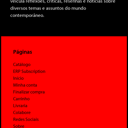
veicula reflexões, críticas, resenhas e notícias sobre
diversos temas e assuntos do mundo
contemporâneo.
Páginas
Catálogo
ERP Subscription
Início
Minha conta
Finalizar compra
Carrinho
Livraria
Colabore
Redes Sociais
Sobre