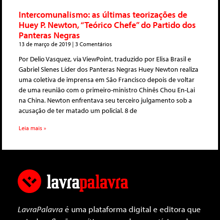
Intercomunalismo: as últimas teorizações de
Huey P. Newton, “Teórico Chefe” do Partido dos
Panteras Negras
13 de março de 2019
3 Comentários
Por Delio Vasquez, via ViewPoint, traduzido por Elisa Brasil e
Gabriel Slenes Líder dos Panteras Negras Huey Newton realiza
uma coletiva de imprensa em São Francisco depois de voltar
de uma reunião com o primeiro-ministro Chinês Chou En-Lai
na China. Newton enfrentava seu terceiro julgamento sob a
acusação de ter matado um policial. 8 de
Leia mais »
LavraPalavra
é uma plataforma digital e editora que