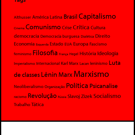
Capitalismo
Brasil
América Latina
Althusser
Comunismo
Crítica
Crise
Cultura
Cinema
democracia
Direito
Democracia burguesa
Dialética
Economia
Europa
Estado
Fascismo
EUA
Esquerda
Filosofia
Ideologia
História
feminismo
Hegel
França
Luta
Karl Marx
Internacional
Lacan
leninismo
Imperialismo
Marxismo
Lênin
Marx
de classes
Política
Psicanalise
Neoliberalismo
Organização
Revolução
Socialismo
Slavoj Zizek
racismo
Rússia
Tática
Trabalho