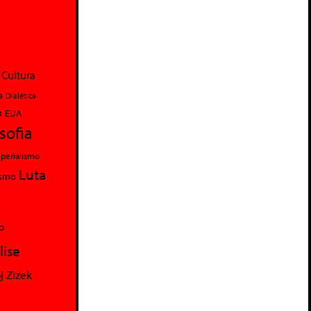
Cultura
a
Dialética
o
EUA
osofia
perialismo
Luta
ismo
o
lise
j Zizek