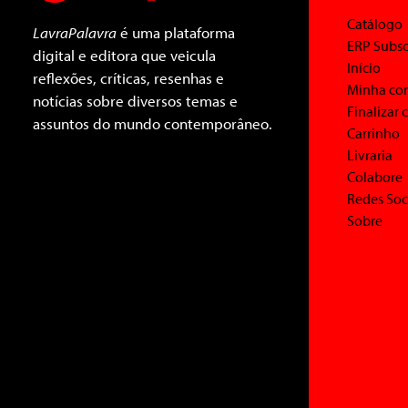
Catálogo
LavraPalavra
é uma plataforma
ERP Subsc
digital e editora que veicula
Início
reflexões, críticas, resenhas e
Minha co
notícias sobre diversos temas e
Finalizar
assuntos do mundo contemporâneo.
Carrinho
Livraria
Colabore
Redes Soc
Sobre