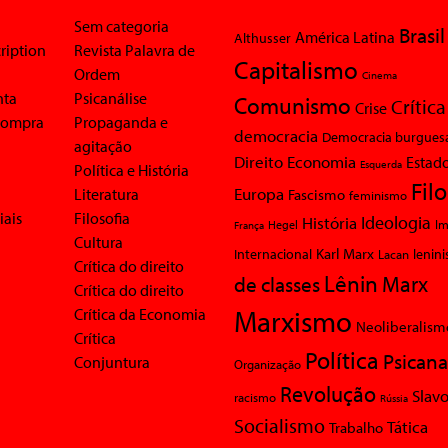
Sem categoria
Brasil
América Latina
Althusser
ription
Revista Palavra de
Capitalismo
Ordem
Cinema
nta
Psicanálise
Comunismo
Crítica
Crise
 compra
Propaganda e
democracia
Democracia burgues
agitação
Economia
Direito
Estad
Esquerda
Política e História
Fil
Europa
Literatura
Fascismo
feminismo
iais
Filosofia
Ideologia
História
Im
Hegel
França
Cultura
Karl Marx
Internacional
Lacan
lenin
Crítica do direito
Lênin
Marx
de classes
Crítica do direito
Marxismo
Crítica da Economia
Neoliberalism
Crítica
Política
Psicana
Conjuntura
Organização
Revolução
Slavo
racismo
Rússia
Socialismo
Tática
Trabalho