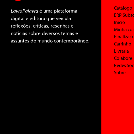
Catálogo
LavraPalavra
é uma plataforma
ERP Subsc
digital e editora que veicula
Início
reflexões, críticas, resenhas e
Minha co
notícias sobre diversos temas e
Finalizar
assuntos do mundo contemporâneo.
Carrinho
Livraria
Colabore
Redes Soc
Sobre