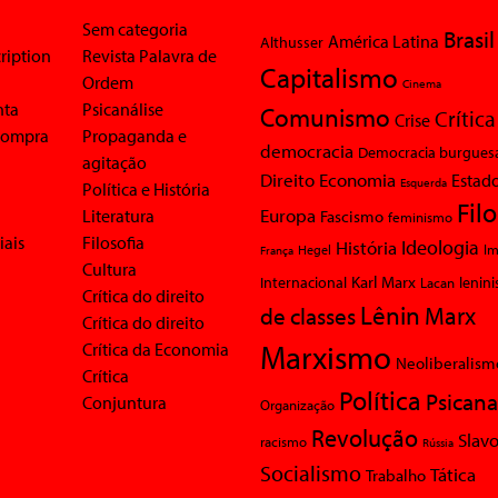
Sem categoria
Brasil
América Latina
Althusser
ription
Revista Palavra de
Capitalismo
Ordem
Cinema
nta
Psicanálise
Comunismo
Crítica
Crise
 compra
Propaganda e
democracia
Democracia burgues
agitação
Economia
Direito
Estad
Esquerda
Política e História
Fil
Europa
Literatura
Fascismo
feminismo
iais
Filosofia
Ideologia
História
Im
Hegel
França
Cultura
Karl Marx
Internacional
Lacan
lenin
Crítica do direito
Lênin
Marx
de classes
Crítica do direito
Marxismo
Crítica da Economia
Neoliberalism
Crítica
Política
Psicana
Conjuntura
Organização
Revolução
Slavo
racismo
Rússia
Socialismo
Tática
Trabalho