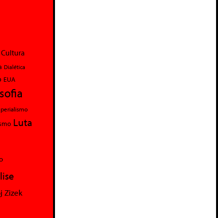
Cultura
a
Dialética
o
EUA
osofia
perialismo
Luta
ismo
o
lise
j Zizek