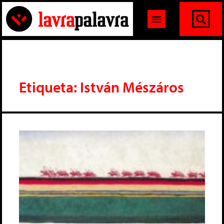
Etiqueta: István Mészáros