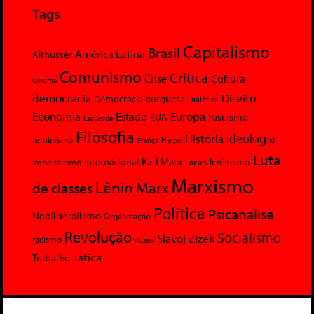
Tags
Capitalismo
Brasil
América Latina
Althusser
Comunismo
Crítica
Crise
Cultura
Cinema
democracia
Direito
Democracia burguesa
Dialética
Economia
Europa
Estado
Fascismo
EUA
Esquerda
Filosofia
Ideologia
História
feminismo
Hegel
França
Luta
Karl Marx
Internacional
Lacan
leninismo
Imperialismo
Marxismo
Lênin
Marx
de classes
Política
Psicanalise
Neoliberalismo
Organização
Revolução
Socialismo
Slavoj Zizek
racismo
Rússia
Tática
Trabalho