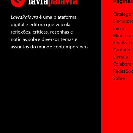
Páginas
Catálogo
LavraPalavra
é uma plataforma
ERP Subsc
digital e editora que veicula
Início
reflexões, críticas, resenhas e
Minha co
notícias sobre diversos temas e
Finalizar
assuntos do mundo contemporâneo.
Carrinho
Livraria
Colabore
Redes Soc
Sobre