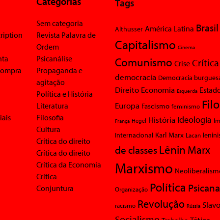
Categorias
Tags
Sem categoria
Brasil
América Latina
Althusser
ription
Revista Palavra de
Capitalismo
Ordem
Cinema
nta
Psicanálise
Comunismo
Crítica
Crise
 compra
Propaganda e
democracia
Democracia burgues
agitação
Economia
Direito
Estad
Esquerda
Política e História
Fil
Europa
Literatura
Fascismo
feminismo
iais
Filosofia
Ideologia
História
Im
Hegel
França
Cultura
Karl Marx
Internacional
Lacan
lenin
Crítica do direito
Lênin
Marx
de classes
Crítica do direito
Marxismo
Crítica da Economia
Neoliberalism
Crítica
Política
Psicana
Conjuntura
Organização
Revolução
Slavo
racismo
Rússia
Socialismo
Tática