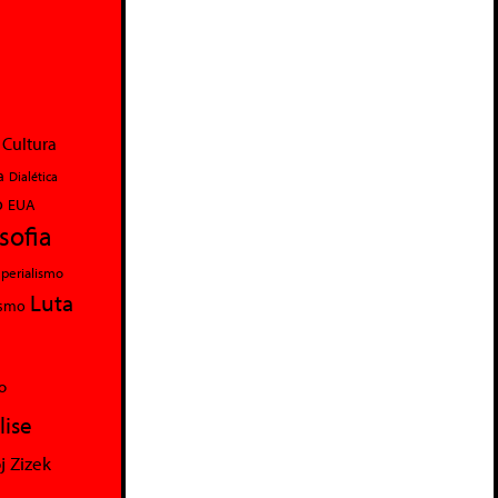
Cultura
a
Dialética
o
EUA
osofia
perialismo
Luta
ismo
o
lise
j Zizek