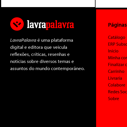
Páginas
Catálogo
LavraPalavra
é uma plataforma
ERP Subsc
digital e editora que veicula
Início
reflexões, críticas, resenhas e
Minha co
notícias sobre diversos temas e
Finalizar
assuntos do mundo contemporâneo.
Carrinho
Livraria
Colabore
Redes Soc
Sobre