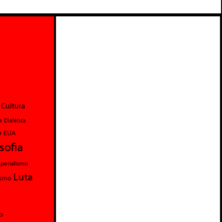
Cultura
a
Dialética
o
EUA
osofia
perialismo
Luta
ismo
o