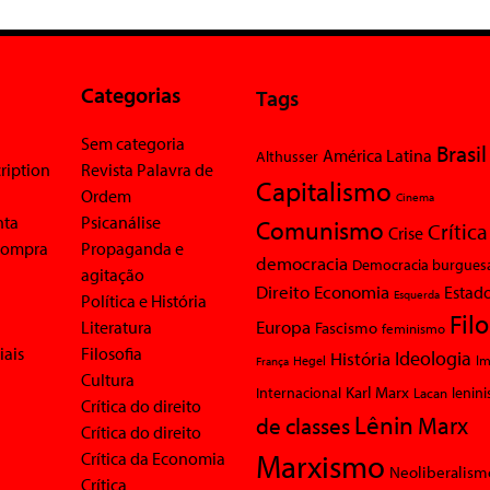
Categorias
Tags
Sem categoria
Brasil
América Latina
Althusser
ription
Revista Palavra de
Capitalismo
Ordem
Cinema
nta
Psicanálise
Comunismo
Crítica
Crise
 compra
Propaganda e
democracia
Democracia burgues
agitação
Economia
Direito
Estad
Esquerda
Política e História
Fil
Europa
Literatura
Fascismo
feminismo
iais
Filosofia
Ideologia
História
Im
Hegel
França
Cultura
Karl Marx
Internacional
Lacan
lenin
Crítica do direito
Lênin
Marx
de classes
Crítica do direito
Marxismo
Crítica da Economia
Neoliberalism
Crítica