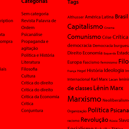
Categorias
Tags
Sem categoria
Brasil
América Latina
Althusser
ription
Revista Palavra de
Capitalismo
Ordem
Cinema
nta
Psicanálise
Comunismo
Crítica
Crise
 compra
Propaganda e
democracia
Democracia burgues
agitação
Economia
Direito
Estad
Esquerda
Política e História
Fil
Europa
Literatura
Fascismo
feminismo
iais
Filosofia
Ideologia
História
Im
Hegel
França
Cultura
Karl Marx
Internacional
Lacan
lenin
Crítica do direito
Lênin
Marx
de classes
Crítica do direito
Marxismo
Crítica da Economia
Neoliberalism
Crítica
Política
Psicana
Conjuntura
Organização
Revolução
Slavo
racismo
Rússia
Socialismo
Tática