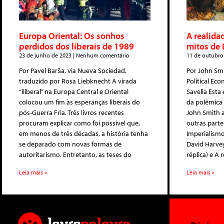
Europa Oriental: Os sonhos
A realida
perdidos dos liberais de 1989
mitos de 
23 de junho de 2023
Nenhum comentário
11 de outubro
Por Pavel Barša, via Nueva Sociedad,
Por John Smi
traduzido por Rosa Liebknecht A virada
Political Ec
“iliberal” na Europa Central e Oriental
Savella Esta
colocou um fim às esperanças liberais do
da polêmica
pós-Guerra Fria. Três livros recentes
John Smith a
procuram explicar como foi possível que,
outras parte
em menos de três décadas, a história tenha
Imperialismo
se deparado com novas formas de
David Harve
autoritarismo. Entretanto, as teses do
réplica) e A 
Leia mais »
Leia mais »