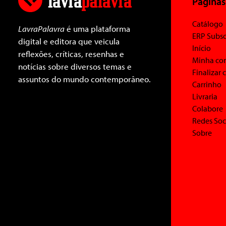
Páginas
Catálogo
LavraPalavra
é uma plataforma
ERP Subsc
digital e editora que veicula
Início
reflexões, críticas, resenhas e
Minha co
notícias sobre diversos temas e
Finalizar
assuntos do mundo contemporâneo.
Carrinho
Livraria
Colabore
Redes Soc
Sobre