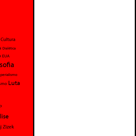
Cultura
a
Dialética
o
EUA
osofia
perialismo
Luta
ismo
o
lise
j Zizek