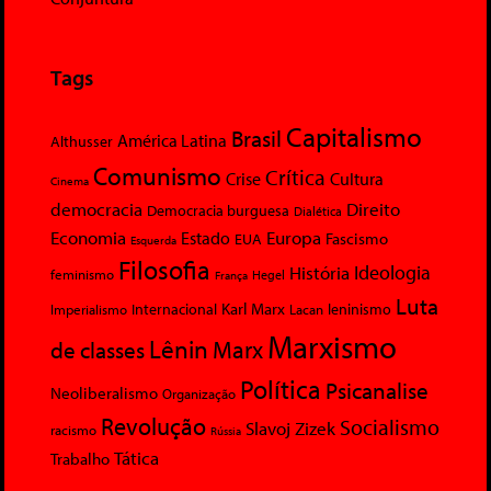
Tags
Capitalismo
Brasil
América Latina
Althusser
Comunismo
Crítica
Crise
Cultura
Cinema
democracia
Direito
Democracia burguesa
Dialética
Economia
Europa
Estado
Fascismo
EUA
Esquerda
Filosofia
Ideologia
História
feminismo
Hegel
França
Luta
Karl Marx
Internacional
Lacan
leninismo
Imperialismo
Marxismo
Lênin
Marx
de classes
Política
Psicanalise
Neoliberalismo
Organização
Revolução
Socialismo
Slavoj Zizek
racismo
Rússia
Tática
Trabalho