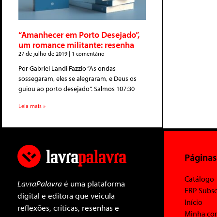
“Amanhecer em Porto Desejado”,
um romance militante: resenha
27 de julho de 2019
1 comentário
Por Gabriel Landi Fazzio “As ondas
sossegaram, eles se alegraram, e Deus os
guiou ao porto desejado”. Salmos 107:30
Leia mais »
Páginas
Catálogo
LavraPalavra
é uma plataforma
ERP Subsc
digital e editora que veicula
Início
reflexões, críticas, resenhas e
Minha co