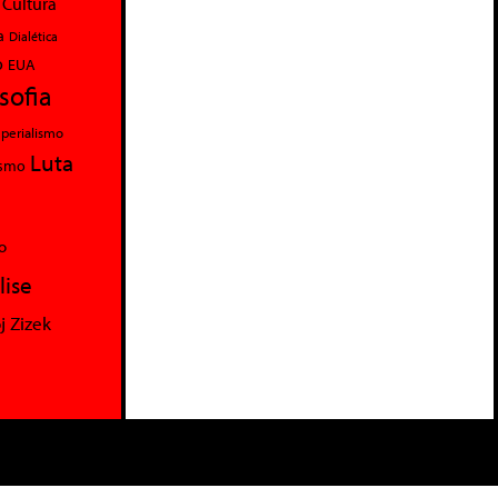
Cultura
a
Dialética
o
EUA
osofia
perialismo
Luta
ismo
o
lise
j Zizek