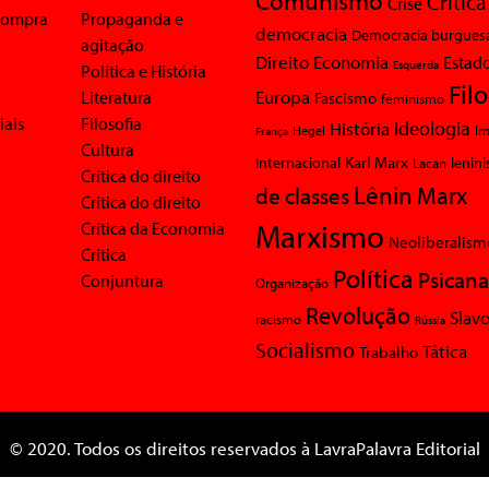
Comunismo
Crítica
Crise
 compra
Propaganda e
democracia
Democracia burgues
agitação
Economia
Direito
Estad
Esquerda
Política e História
Fil
Europa
Literatura
Fascismo
feminismo
iais
Filosofia
Ideologia
História
Im
Hegel
França
Cultura
Karl Marx
Internacional
Lacan
lenin
Crítica do direito
Lênin
Marx
de classes
Crítica do direito
Marxismo
Crítica da Economia
Neoliberalism
Crítica
Política
Psicana
Conjuntura
Organização
Revolução
Slavo
racismo
Rússia
Socialismo
Tática
Trabalho
© 2020. Todos os direitos reservados à LavraPalavra Editorial