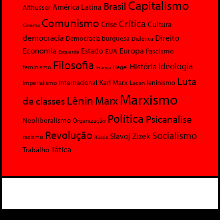
Capitalismo
Brasil
América Latina
Althusser
Comunismo
Crítica
Crise
Cultura
Cinema
democracia
Direito
Democracia burguesa
Dialética
Economia
Europa
Estado
Fascismo
EUA
Esquerda
Filosofia
Ideologia
História
feminismo
Hegel
França
Luta
Karl Marx
Internacional
Lacan
leninismo
Imperialismo
Marxismo
Lênin
Marx
de classes
Política
Psicanalise
Neoliberalismo
Organização
Revolução
Socialismo
Slavoj Zizek
racismo
Rússia
Tática
Trabalho