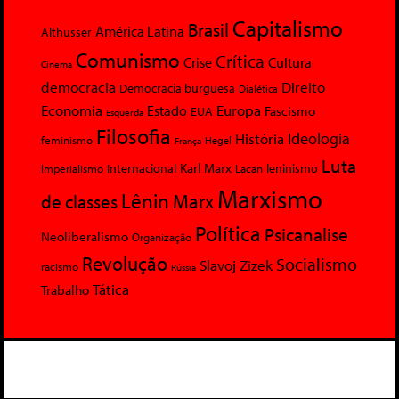
Capitalismo
Brasil
América Latina
Althusser
Comunismo
Crítica
Crise
Cultura
Cinema
democracia
Direito
Democracia burguesa
Dialética
Economia
Europa
Estado
Fascismo
EUA
Esquerda
Filosofia
Ideologia
História
feminismo
Hegel
França
Luta
Karl Marx
Internacional
Lacan
leninismo
Imperialismo
Marxismo
Lênin
Marx
de classes
Política
Psicanalise
Neoliberalismo
Organização
Revolução
Socialismo
Slavoj Zizek
racismo
Rússia
Tática
Trabalho