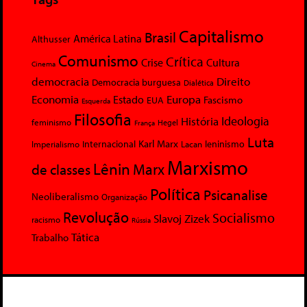
Capitalismo
Brasil
América Latina
Althusser
Comunismo
Crítica
Crise
Cultura
Cinema
democracia
Direito
Democracia burguesa
Dialética
Economia
Europa
Estado
Fascismo
EUA
Esquerda
Filosofia
Ideologia
História
feminismo
Hegel
França
Luta
Karl Marx
Internacional
Lacan
leninismo
Imperialismo
Marxismo
Lênin
Marx
de classes
Política
Psicanalise
Neoliberalismo
Organização
Revolução
Socialismo
Slavoj Zizek
racismo
Rússia
Tática
Trabalho