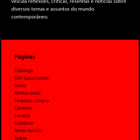
veicula reflexões, críticas, resenhas e notícias sobre
diversos temas e assuntos do mundo
contemporâneo.
Páginas
Catálogo
ERP Subscription
Início
Minha conta
Finalizar compra
Carrinho
Livraria
Colabore
Redes Sociais
Sobre