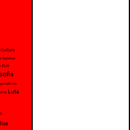
Cultura
a
Dialética
o
EUA
osofia
perialismo
Luta
ismo
o
lise