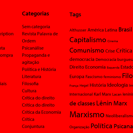
Categorias
Tags
Sem categoria
Brasil
América Latina
Althusser
ription
Revista Palavra de
Capitalismo
Ordem
Cinema
nta
Psicanálise
Comunismo
Crítica
Crise
 compra
Propaganda e
democracia
Democracia burgues
agitação
Economia
Direito
Estad
Esquerda
Política e História
Fil
Europa
Literatura
Fascismo
feminismo
iais
Filosofia
Ideologia
História
Im
Hegel
França
Cultura
Karl Marx
Internacional
Lacan
lenin
Crítica do direito
Lênin
Marx
de classes
Crítica do direito
Marxismo
Crítica da Economia
Neoliberalism
Crítica
Política
Psicana
Conjuntura
Organização