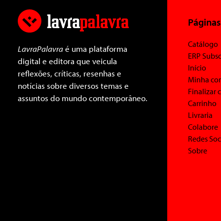
Páginas
Catálogo
LavraPalavra
é uma plataforma
ERP Subsc
digital e editora que veicula
Início
reflexões, críticas, resenhas e
Minha co
notícias sobre diversos temas e
Finalizar
assuntos do mundo contemporâneo.
Carrinho
Livraria
Colabore
Redes Soc
Sobre