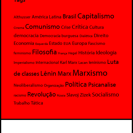
Capitalismo
Brasil
América Latina
Althusser
Comunismo
Crítica
Crise
Cultura
Cinema
democracia
Direito
Democracia burguesa
Dialética
Economia
Europa
Estado
Fascismo
EUA
Esquerda
Filosofia
Ideologia
História
feminismo
Hegel
França
Luta
Karl Marx
Internacional
Lacan
leninismo
Imperialismo
Marxismo
Lênin
Marx
de classes
Política
Psicanalise
Neoliberalismo
Organização
Revolução
Socialismo
Slavoj Zizek
racismo
Rússia
Tática
Trabalho