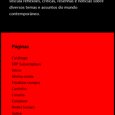
veicula reflexões, críticas, resenhas e notícias sobre
diversos temas e assuntos do mundo
contemporâneo.
Páginas
Catálogo
ERP Subscription
Início
Minha conta
Finalizar compra
Carrinho
Livraria
Colabore
Redes Sociais
Sobre