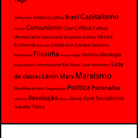
Capitalismo
Brasil
América Latina
Althusser
Comunismo
Crítica
Crise
Cultura
Cinema
democracia
Direito
Democracia burguesa
Dialética
Economia
Europa
Estado
Fascismo
EUA
Esquerda
Filosofia
Ideologia
História
feminismo
Hegel
França
Luta
Karl Marx
Internacional
Lacan
leninismo
Imperialismo
Marxismo
Lênin
Marx
de classes
Política
Psicanalise
Neoliberalismo
Organização
Revolução
Socialismo
Slavoj Zizek
racismo
Rússia
Tática
Trabalho