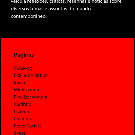
veicula reflexões, críticas, resenhas e notícias sobre
diversos temas e assuntos do mundo
contemporâneo.
Páginas
Catálogo
ERP Subscription
Início
Minha conta
Finalizar compra
Carrinho
Livraria
Colabore
Redes Sociais
Sobre