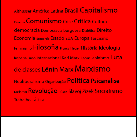
Capitalismo
Brasil
América Latina
Althusser
Comunismo
Crítica
Crise
Cultura
Cinema
democracia
Direito
Democracia burguesa
Dialética
Economia
Europa
Estado
Fascismo
EUA
Esquerda
Filosofia
Ideologia
História
feminismo
Hegel
França
Luta
Karl Marx
Internacional
Lacan
leninismo
Imperialismo
Marxismo
Lênin
Marx
de classes
Política
Psicanalise
Neoliberalismo
Organização
Revolução
Socialismo
Slavoj Zizek
racismo
Rússia
Tática
Trabalho