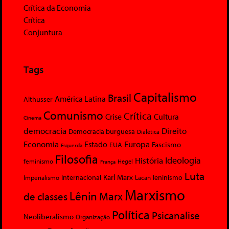
Crítica da Economia
Crítica
Conjuntura
Tags
Capitalismo
Brasil
América Latina
Althusser
Comunismo
Crítica
Crise
Cultura
Cinema
democracia
Direito
Democracia burguesa
Dialética
Economia
Europa
Estado
Fascismo
EUA
Esquerda
Filosofia
Ideologia
História
feminismo
Hegel
França
Luta
Karl Marx
Internacional
Lacan
leninismo
Imperialismo
Marxismo
Lênin
Marx
de classes
Política
Psicanalise
Neoliberalismo
Organização