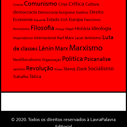
Comunismo
Crítica
Crise
Cultura
Cinema
democracia
Direito
Democracia burguesa
Dialética
Economia
Europa
Estado
Fascismo
EUA
Esquerda
Filosofia
Ideologia
História
feminismo
Hegel
França
Luta
Karl Marx
Internacional
Lacan
leninismo
Imperialismo
Marxismo
Lênin
Marx
de classes
Política
Psicanalise
Neoliberalismo
Organização
Revolução
Socialismo
Slavoj Zizek
racismo
Rússia
Tática
Trabalho
© 2020. Todos os direitos reservados à LavraPalavra
Editorial