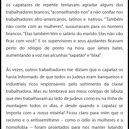
os capatazes de repente tentavam agradar alguns dos
trabalhadores brancos, “aconselhando-nos” a não confiar nos
trabalhadores afro-americanos, latinos e nativos. “Também
não conte com as mulheres”, sussurravam para os homens
brancos. “Elas também têm o salário do marido. Elas não vão
ficar com você.” E os supervisores e seus ajudantes ficavam
perto do relógio de ponto na hora que íamos bater,
aumentando a voz nas alcunhas “sapatão” e “bixa”.
Às vezes, outros trabalhadores me diziam que o capataz os
havia informado de que todos os judeus eram banqueiros e
industriais ricos responsáveis ​​pelo sofrimento da classe
trabalhadora. Mas eu lembrava aos meus colegas de labuta
que eles trabalhavam ao lado de judeus como eu na linha de
montagem todos os dias, e desde quando o capataz se
importa com a
nossa
miséria! Ficou claro para mim que o
racismo e o antissemitismo – como o ódio às mulheres e a
homofobia – foram projetados para nos manter lutando