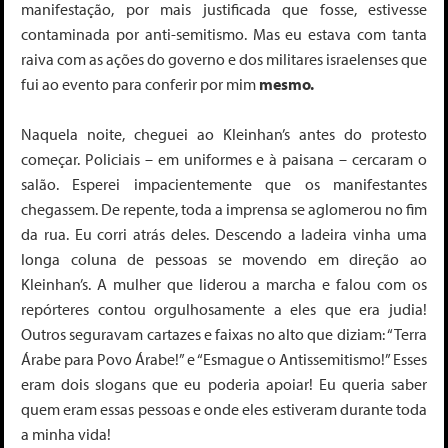
manifestação, por mais justificada que fosse, estivesse
contaminada por anti-semitismo. Mas eu estava com tanta
raiva com as ações do governo e dos militares israelenses que
fui ao evento para conferir por mim
mesmo.
Naquela noite, cheguei ao Kleinhan’s antes do protesto
começar. Policiais – em uniformes e à paisana – cercaram o
salão. Esperei impacientemente que os manifestantes
chegassem. De repente, toda a imprensa se aglomerou no fim
da rua. Eu corri atrás deles. Descendo a ladeira vinha uma
longa coluna de pessoas se movendo em direção ao
Kleinhan’s. A mulher que liderou a marcha e falou com os
repórteres contou orgulhosamente a eles que era judia!
Outros seguravam cartazes e faixas no alto que diziam: “Terra
Árabe para Povo Árabe!” e “Esmague o Antissemitismo!” Esses
eram dois slogans que eu poderia apoiar! Eu queria saber
quem eram essas pessoas e onde eles estiveram durante toda
a minha vida!