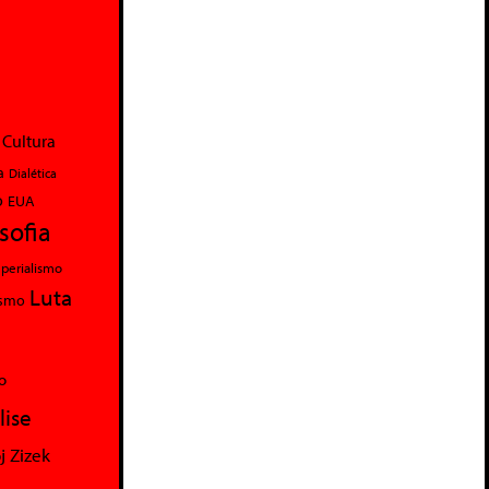
Cultura
a
Dialética
o
EUA
osofia
perialismo
Luta
ismo
o
lise
j Zizek