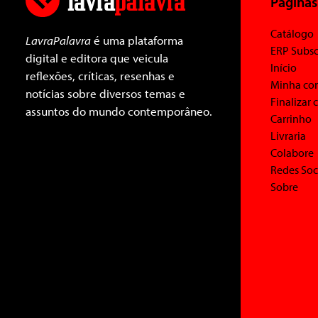
Páginas
Catálogo
LavraPalavra
é uma plataforma
ERP Subsc
digital e editora que veicula
Início
reflexões, críticas, resenhas e
Minha co
notícias sobre diversos temas e
Finalizar
assuntos do mundo contemporâneo.
Carrinho
Livraria
Colabore
Redes Soc
Sobre