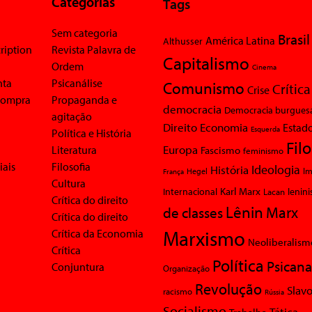
Categorias
Tags
Sem categoria
Brasil
América Latina
Althusser
ription
Revista Palavra de
Capitalismo
Ordem
Cinema
nta
Psicanálise
Comunismo
Crítica
Crise
 compra
Propaganda e
democracia
Democracia burgues
agitação
Economia
Direito
Estad
Esquerda
Política e História
Fil
Europa
Literatura
Fascismo
feminismo
iais
Filosofia
Ideologia
História
Im
Hegel
França
Cultura
Karl Marx
Internacional
Lacan
lenin
Crítica do direito
Lênin
Marx
de classes
Crítica do direito
Marxismo
Crítica da Economia
Neoliberalism
Crítica
Política
Psicana
Conjuntura
Organização
Revolução
Slavo
racismo
Rússia
Socialismo
Tática