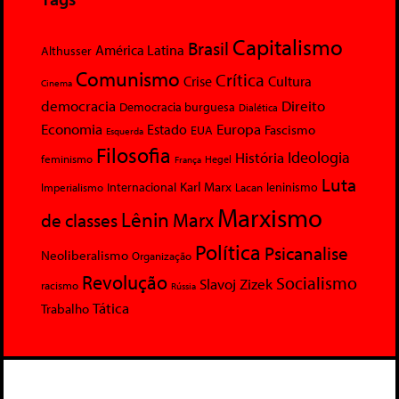
Capitalismo
Brasil
América Latina
Althusser
Comunismo
Crítica
Crise
Cultura
Cinema
democracia
Direito
Democracia burguesa
Dialética
Economia
Europa
Estado
Fascismo
EUA
Esquerda
Filosofia
Ideologia
História
feminismo
Hegel
França
Luta
Karl Marx
Internacional
Lacan
leninismo
Imperialismo
Marxismo
Lênin
Marx
de classes
Política
Psicanalise
Neoliberalismo
Organização
Revolução
Socialismo
Slavoj Zizek
racismo
Rússia
Tática
Trabalho