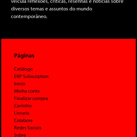
veicula reflexões, críticas, resenhas e notícias sobre
diversos temas e assuntos do mundo
contemporâneo.
Páginas
Catálogo
ERP Subscription
Início
Minha conta
Finalizar compra
Carrinho
Livraria
Colabore
Redes Sociais
Sobre