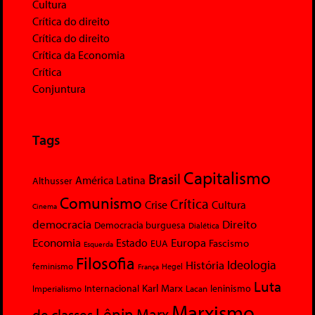
Cultura
Crítica do direito
Crítica do direito
Crítica da Economia
Crítica
Conjuntura
Tags
Capitalismo
Brasil
América Latina
Althusser
Comunismo
Crítica
Crise
Cultura
Cinema
democracia
Direito
Democracia burguesa
Dialética
Economia
Europa
Estado
Fascismo
EUA
Esquerda
Filosofia
Ideologia
História
feminismo
Hegel
França
Luta
Karl Marx
Internacional
Lacan
leninismo
Imperialismo
Marxismo
Lênin
Marx
de classes