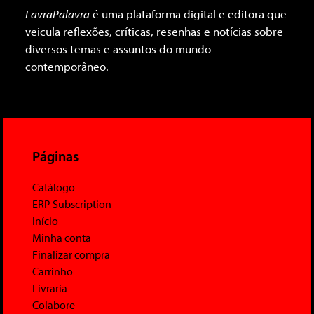
LavraPalavra
é uma plataforma digital e editora que
veicula reflexões, críticas, resenhas e notícias sobre
diversos temas e assuntos do mundo
contemporâneo.
Páginas
Catálogo
ERP Subscription
Início
Minha conta
Finalizar compra
Carrinho
Livraria
Colabore