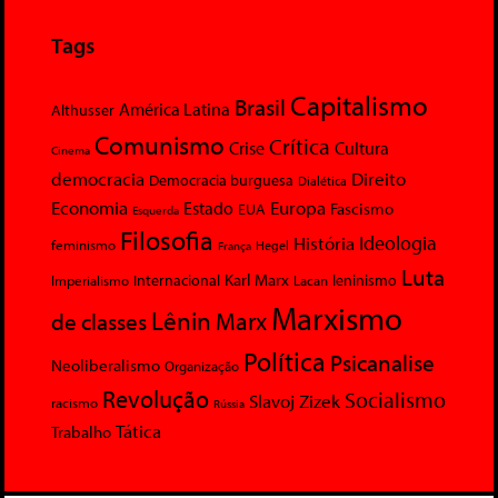
Tags
Capitalismo
Brasil
América Latina
Althusser
Comunismo
Crítica
Crise
Cultura
Cinema
democracia
Direito
Democracia burguesa
Dialética
Economia
Europa
Estado
Fascismo
EUA
Esquerda
Filosofia
Ideologia
História
feminismo
Hegel
França
Luta
Karl Marx
Internacional
Lacan
leninismo
Imperialismo
Marxismo
Lênin
Marx
de classes
Política
Psicanalise
Neoliberalismo
Organização
Revolução
Socialismo
Slavoj Zizek
racismo
Rússia
Tática
Trabalho