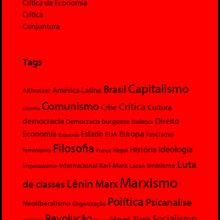
Crítica da Economia
Crítica
Conjuntura
Tags
Capitalismo
Brasil
América Latina
Althusser
Comunismo
Crítica
Crise
Cultura
Cinema
democracia
Direito
Democracia burguesa
Dialética
Economia
Europa
Estado
Fascismo
EUA
Esquerda
Filosofia
Ideologia
História
feminismo
Hegel
França
Luta
Karl Marx
Internacional
Lacan
leninismo
Imperialismo
Marxismo
Lênin
Marx
de classes
Política
Psicanalise
Neoliberalismo
Organização
Revolução
Socialismo
Slavoj Zizek
racismo
Rússia