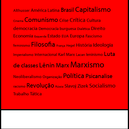
Capitalismo
Brasil
América Latina
Althusser
Comunismo
Crítica
Crise
Cultura
Cinema
democracia
Direito
Democracia burguesa
Dialética
Economia
Europa
Estado
Fascismo
EUA
Esquerda
Filosofia
Ideologia
História
feminismo
Hegel
França
Luta
Karl Marx
Internacional
Lacan
leninismo
Imperialismo
Marxismo
Lênin
Marx
de classes
Política
Psicanalise
Neoliberalismo
Organização
Revolução
Socialismo
Slavoj Zizek
racismo
Rússia
Tática
Trabalho