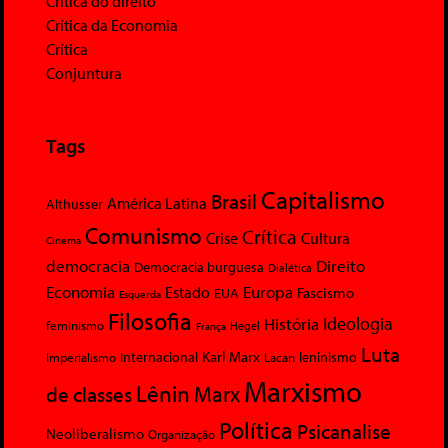
Crítica do direito
Crítica da Economia
Crítica
Conjuntura
Tags
Capitalismo
Brasil
América Latina
Althusser
Comunismo
Crítica
Crise
Cultura
Cinema
democracia
Direito
Democracia burguesa
Dialética
Economia
Europa
Estado
Fascismo
EUA
Esquerda
Filosofia
Ideologia
História
feminismo
Hegel
França
Luta
Karl Marx
Internacional
Lacan
leninismo
Imperialismo
Marxismo
Lênin
Marx
de classes
Política
Psicanalise
Neoliberalismo
Organização