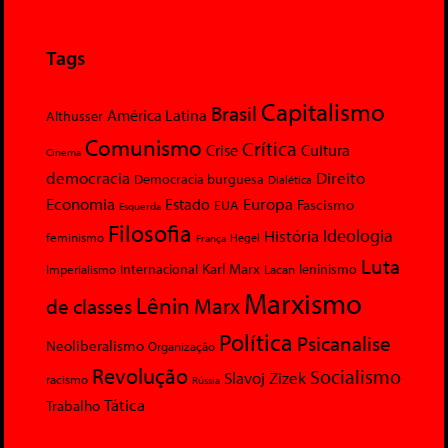
Tags
Capitalismo
Brasil
América Latina
Althusser
Comunismo
Crítica
Crise
Cultura
Cinema
democracia
Direito
Democracia burguesa
Dialética
Economia
Europa
Estado
Fascismo
EUA
Esquerda
Filosofia
Ideologia
História
feminismo
Hegel
França
Luta
Karl Marx
Internacional
Lacan
leninismo
Imperialismo
Marxismo
Lênin
Marx
de classes
Política
Psicanalise
Neoliberalismo
Organização
Revolução
Socialismo
Slavoj Zizek
racismo
Rússia
Tática
Trabalho