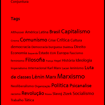
Conjuntura
Tags
Capitalismo
Brasil
América Latina
Althusser
Comunismo
Crítica
Crise
Cultura
Cinema
democracia
Direito
Democracia burguesa
Dialética
Economia
Europa
Estado
Fascismo
EUA
Esquerda
Filosofia
Ideologia
História
feminismo
Hegel
França
Luta
Karl Marx
Internacional
Lacan
leninismo
Imperialismo
Marxismo
Lênin
Marx
de classes
Política
Psicanalise
Neoliberalismo
Organização
Revolução
Socialismo
Slavoj Zizek
racismo
Rússia
Tática
Trabalho