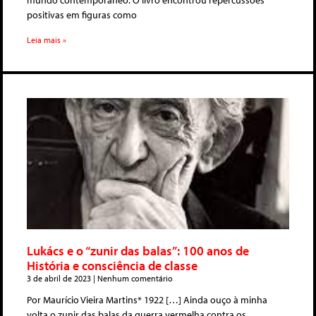
mundo contemporâneo. O livro encontrou repercussões
positivas em figuras como
Leia mais »
Lukács e o “zunir das balas”: 100 anos de
História e consciência de classe
3 de abril de 2023
Nenhum comentário
Por Maurício Vieira Martins* 1922 […] Ainda ouço à minha
volta o zunir das balas da guerra vermelha contra os