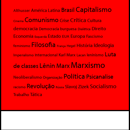
Capitalismo
Brasil
América Latina
Althusser
Comunismo
Crítica
Crise
Cultura
Cinema
democracia
Direito
Democracia burguesa
Dialética
Economia
Europa
Estado
Fascismo
EUA
Esquerda
Filosofia
Ideologia
História
feminismo
Hegel
França
Luta
Karl Marx
Internacional
Lacan
leninismo
Imperialismo
Marxismo
Lênin
Marx
de classes
Política
Psicanalise
Neoliberalismo
Organização
Revolução
Socialismo
Slavoj Zizek
racismo
Rússia
Tática
Trabalho