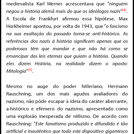
medievalista Karl Werner acrescentava que “
ninguém
(4)
negou a história alemã mais do que os ideólogos nazis
“
.
A Escola de Frankfurt afirmou essa hipótese. Max
Horkheimer apontou, por volta de 1943, que “
o fascismo
na sua exaltação do passado torna-se anti-histórico. As
referências dos nazis à história significam apenas que os
poderosos têm que mandar e que não há como se
emancipar das leis eternas que guiam a história. Quando
eles dizem História, na realidade dizem o oposto:
(5)
Mitologia
“
.
Mesmo no auge do poder hitleriano, Hermann
Rauschning, um dos mais agudos avaliadores do
nazismo, não pôde escapar à ideia do caráter aberrante,
a-histórico e efémero do nazismo, apresentado como
uma explosão inesperada de niilismo. De acordo com
Rauschning: “
Este fanatismo produzido e difundido é tão
artificial e inautêntico que todo este dispositivo gigantesco