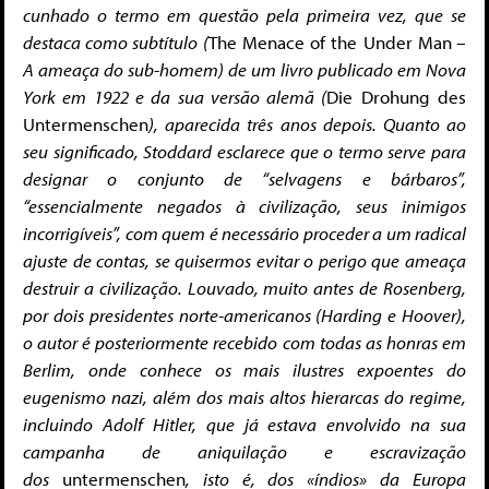
cunhado o termo em questão pela primeira vez, que se
destaca como subtítulo (
The Menace of the Under Man
–
A ameaça do sub-homem) de um livro publicado em Nova
York em 1922 e da sua versão alemã (
Die Drohung des
Untermenschen
), aparecida três anos depois. Quanto ao
seu significado, Stoddard esclarece que o termo serve para
designar o conjunto de “selvagens e bárbaros”,
“essencialmente negados à civilização, seus inimigos
incorrigíveis”, com quem é necessário proceder a um radical
ajuste de contas, se quisermos evitar o perigo que ameaça
destruir a civilização. Louvado, muito antes de Rosenberg,
por dois presidentes norte-americanos (Harding e Hoover),
o autor é posteriormente recebido com todas as honras em
Berlim, onde conhece os mais ilustres expoentes do
eugenismo nazi, além dos mais altos hierarcas do regime,
incluindo Adolf Hitler, que já estava envolvido na sua
campanha de aniquilação e escravização
dos
untermenschen
, isto é, dos «índios» da Europa