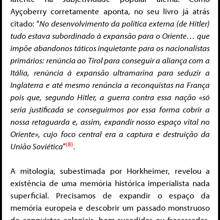
Ayçoberry corretamente aponta, no seu livro já atrás
citado: “
No desenvolvimento da política externa (de Hitler)
tudo estava subordinado à expansão para o Oriente… que
impõe abandonos táticos inquietante para os nacionalistas
primários: renúncia ao Tirol para conseguir a aliança com a
Itália, renúncia à expansão ultramarina para seduzir a
Inglaterra e até mesmo renúncia a reconquistas na França
pois que, segundo Hitler, a guerra contra essa nação «só
seria justificada se conseguirmos por essa forma cobrir a
nossa retaguarda e, assim, expandir nosso espaço vital no
Oriente», cujo foco central era a captura e destruição da
(8)
União Soviética
”
.
A mitologia, subestimada por Horkheimer, revelou a
existência de uma memória histórica imperialista nada
superficial. Precisamos de expandir o espaço da
memória europeia e descobrir um passado monstruoso
de conquistas coloniais, bem sucedidas ou fracassadas,