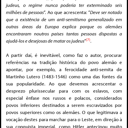
judeus, o regime nunca poderia ter exterminado seis
milhões de pessoas
“. Ao que acrescenta: “
Deve ser notado
que a existência de um anti-semitismo generalizado em
outras áreas da Europa explica porque os alemães
encontraram noutros países tantas pessoas dispostas a
(7)
ajudá-los e desejosas de matar os judeus
“
.
A partir daí, é inevitável, como faz o autor, procurar
referências na tradição histórica do povo alemão e
apontar, por exemplo, a ferocidade anti-semita de
Martinho Lutero (1483-1546) como uma das fontes da
sua popularidade. Ao que devemos acrescentar o
desprezo plurissecular para com os eslavos, com
especial ênfase nos russos e polacos, considerados
povos inferiores destinados a serem escravizados por
povos superiores como os alemães. O que legitimava a
vocação destes para marchar para o Leste, em direção à
sua conquista imperial, como Hitler antecipou muito