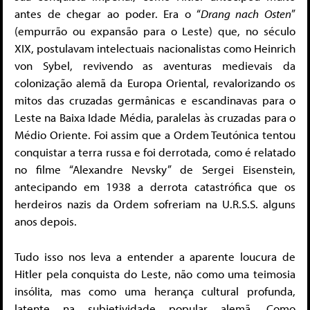
antes de chegar ao poder. Era o “
Drang nach Osten
”
(empurrão ou expansão para o Leste) que, no século
XIX, postulavam intelectuais nacionalistas como Heinrich
von Sybel, revivendo as aventuras medievais da
colonização alemã da Europa Oriental, revalorizando os
mitos das cruzadas germânicas e escandinavas para o
Leste na Baixa Idade Média, paralelas às cruzadas para o
Médio Oriente. Foi assim que a Ordem Teutónica tentou
conquistar a terra russa e foi derrotada, como é relatado
no filme “Alexandre Nevsky” de Sergei Eisenstein,
antecipando em 1938 a derrota catastrófica que os
herdeiros nazis da Ordem sofreriam na U.R.S.S. alguns
anos depois.
Tudo isso nos leva a entender a aparente loucura de
Hitler pela conquista do Leste, não como uma teimosia
insólita, mas como uma herança cultural profunda,
latente na subjetividade popular alemã. Como