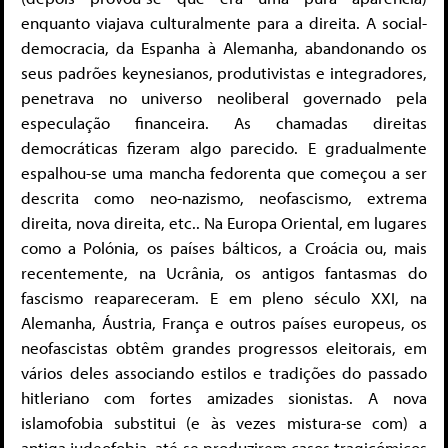
enquanto viajava culturalmente para a direita. A social-
democracia, da Espanha à Alemanha, abandonando os
seus padrões keynesianos, produtivistas e integradores,
penetrava no universo neoliberal governado pela
especulação financeira. As chamadas direitas
democráticas fizeram algo parecido. E gradualmente
espalhou-se uma mancha fedorenta que começou a ser
descrita como neo-nazismo, neofascismo, extrema
direita, nova direita, etc.. Na Europa Oriental, em lugares
como a Polónia, os países bálticos, a Croácia ou, mais
recentemente, na Ucrânia, os antigos fantasmas do
fascismo reapareceram. E em pleno século XXI, na
Alemanha, Áustria, França e outros países europeus, os
neofascistas obtêm grandes progressos eleitorais, em
vários deles associando estilos e tradições do passado
hitleriano com fortes amizades sionistas. A nova
islamofobia substitui (e às vezes mistura-se com) a
antiga judeofobia, até se produzirem casos tragicómicos