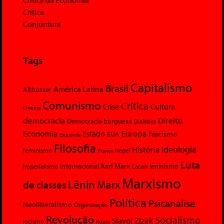
Crítica da Economia
Crítica
Conjuntura
Tags
Capitalismo
Brasil
América Latina
Althusser
Comunismo
Crítica
Crise
Cultura
Cinema
democracia
Direito
Democracia burguesa
Dialética
Economia
Europa
Estado
Fascismo
EUA
Esquerda
Filosofia
Ideologia
História
feminismo
Hegel
França
Luta
Karl Marx
Internacional
Lacan
leninismo
Imperialismo
Marxismo
Lênin
Marx
de classes
Política
Psicanalise
Neoliberalismo
Organização
Revolução
Socialismo
Slavoj Zizek
racismo
Rússia