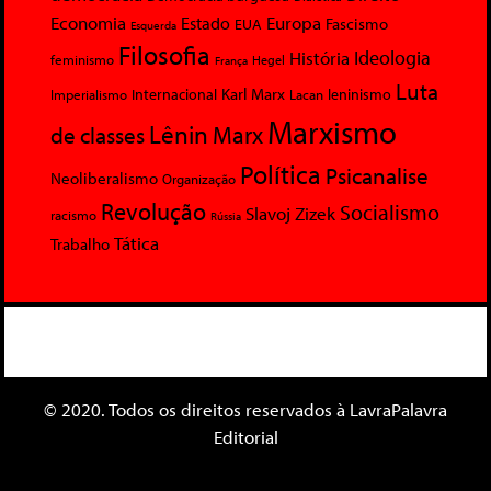
Economia
Europa
Estado
Fascismo
EUA
Esquerda
Filosofia
Ideologia
História
feminismo
Hegel
França
Luta
Karl Marx
Internacional
Lacan
leninismo
Imperialismo
Marxismo
Lênin
Marx
de classes
Política
Psicanalise
Neoliberalismo
Organização
Revolução
Socialismo
Slavoj Zizek
racismo
Rússia
Tática
Trabalho
© 2020. Todos os direitos reservados à LavraPalavra
Editorial